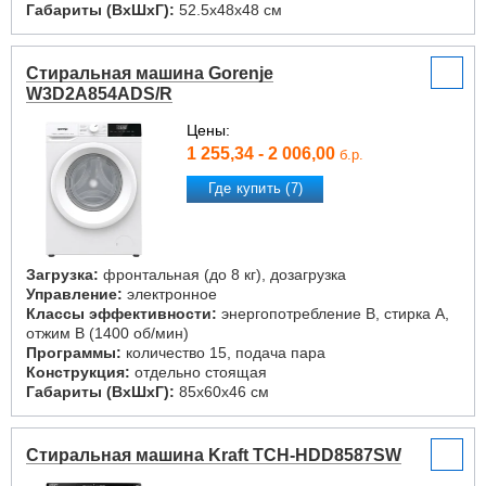
Габариты (ВxШxГ):
52.5x48x48 см
Стиральная машина Gorenje
W3D2A854ADS/R
Цены:
1 255,34 - 2 006,00
б.р.
Где купить (7)
Загрузка:
фронтальная (до 8 кг), дозагрузка
Управление:
электронное
Классы эффективности:
энергопотребление B, стирка A,
отжим B (1400 об/мин)
Программы:
количество 15, подача пара
Конструкция:
отдельно стоящая
Габариты (ВxШxГ):
85x60x46 см
Стиральная машина Kraft TCH-HDD8587SW