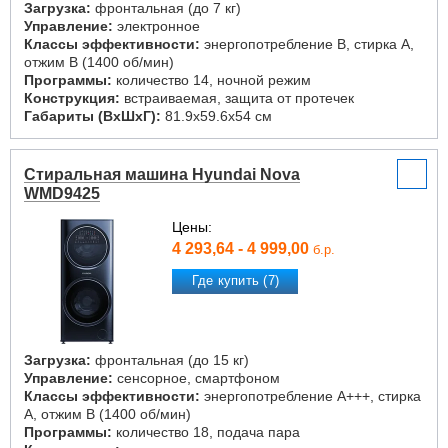
Загрузка:
фронтальная (до 7 кг)
Управление:
электронное
Классы эффективности:
энергопотребление B, стирка A,
отжим B (1400 об/мин)
Программы:
количество 14, ночной режим
Конструкция:
встраиваемая, защита от протечек
Габариты (ВxШxГ):
81.9x59.6x54 см
Стиральная машина Hyundai Nova
WMD9425
Цены:
4 293,64 - 4 999,00
б.р.
Где купить (7)
Загрузка:
фронтальная (до 15 кг)
Управление:
сенсорное, смартфоном
Классы эффективности:
энергопотребление A+++, стирка
A, отжим B (1400 об/мин)
Программы:
количество 18, подача пара