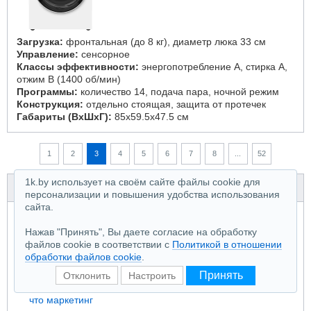
Загрузка:
фронтальная (до 8 кг), диаметр люка 33 см
Управление:
сенсорное
Классы эффективности:
энергопотребление A, стирка A,
отжим B (1400 об/мин)
Программы:
количество 14, подача пара, ночной режим
Конструкция:
отдельно стоящая, защита от протечек
Габариты (ВxШxГ):
85x59.5x47.5 см
1
2
3
4
5
6
7
8
...
52
1k.by использует на своём сайте файлы cookie для
Помощь
персонализации и повышения удобства использования
сайта.
Словарь терминов
Список всех моделей
Нажав "Принять", Вы даете согласие на обработку
файлов cookie в соответствии с
Политикой в отношении
Стиральные машины в обзорах:
обработки файлов cookie
.
Как выбрать стиральную машину?
Принять
Отклонить
Настроить
Режимы и функции стиральных машин: что полезно, а
что маркетинг