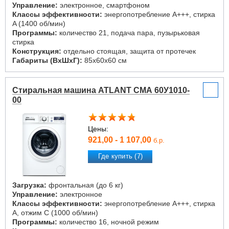
Управление:
электронное, смартфоном
Классы эффективности:
энергопотребление A+++, стирка
A (1400 об/мин)
Программы:
количество 21, подача пара, пузырьковая
стирка
Конструкция:
отдельно стоящая, защита от протечек
Габариты (ВxШxГ):
85x60x60 см
Стиральная машина ATLANT СМА 60У1010-
00
Цены:
921,00 - 1 107,00
б.р.
Где купить (7)
Загрузка:
фронтальная (до 6 кг)
Управление:
электронное
Классы эффективности:
энергопотребление A+++, стирка
A, отжим C (1000 об/мин)
Программы:
количество 16, ночной режим