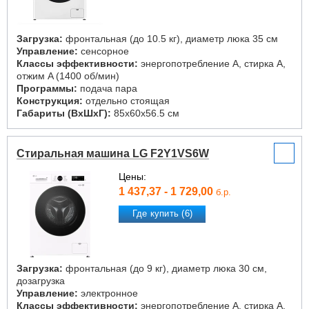
Загрузка:
фронтальная (до 10.5 кг), диаметр люка 35 см
Управление:
сенсорное
Классы эффективности:
энергопотребление A, стирка A,
отжим A (1400 об/мин)
Программы:
подача пара
Конструкция:
отдельно стоящая
Габариты (ВxШxГ):
85x60x56.5 см
Стиральная машина LG F2Y1VS6W
Цены:
1 437,37 - 1 729,00
б.р.
Где купить (6)
Загрузка:
фронтальная (до 9 кг), диаметр люка 30 см,
дозагрузка
Управление:
электронное
Классы эффективности:
энергопотребление A, стирка A,