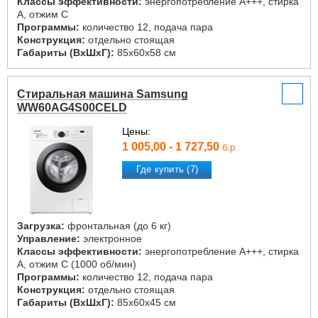
Классы эффективности:
энергопотребление A+++, стирка
A, отжим C
Программы:
количество 12, подача пара
Конструкция:
отдельно стоящая
Габариты (ВxШxГ):
85x60x58 см
Стиральная машина Samsung
WW60AG4S00CELD
Цены:
1 005,00 - 1 727,50
б.р.
Где купить (7)
Загрузка:
фронтальная (до 6 кг)
Управление:
электронное
Классы эффективности:
энергопотребление A+++, стирка
A, отжим C (1000 об/мин)
Программы:
количество 12, подача пара
Конструкция:
отдельно стоящая
Габариты (ВxШxГ):
85x60x45 см