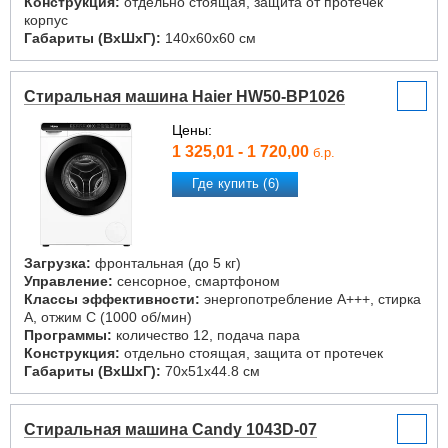
Конструкция:
отдельно стоящая, защита от протечек
корпус
Габариты (ВxШxГ):
140x60x60 см
Стиральная машина Haier HW50-BP1026
Цены:
1 325,01 - 1 720,00
б.р.
Где купить (6)
Загрузка:
фронтальная (до 5 кг)
Управление:
сенсорное, смартфоном
Классы эффективности:
энергопотребление A+++, стирка
A, отжим C (1000 об/мин)
Программы:
количество 12, подача пара
Конструкция:
отдельно стоящая, защита от протечек
Габариты (ВxШxГ):
70x51x44.8 см
Стиральная машина Candy 1043D-07