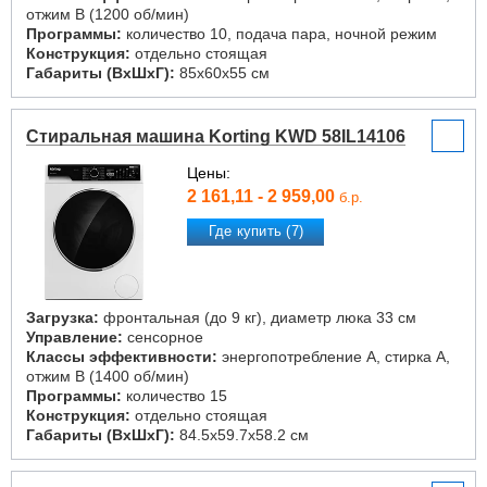
отжим B (1200 об/мин)
Программы:
количество 10, подача пара, ночной режим
Конструкция:
отдельно стоящая
Габариты (ВxШxГ):
85x60x55 см
Стиральная машина Korting KWD 58IL14106
Цены:
2 161,11 - 2 959,00
б.р.
Где купить (7)
Загрузка:
фронтальная (до 9 кг), диаметр люка 33 см
Управление:
сенсорное
Классы эффективности:
энергопотребление A, стирка A,
отжим B (1400 об/мин)
Программы:
количество 15
Конструкция:
отдельно стоящая
Габариты (ВxШxГ):
84.5x59.7x58.2 см