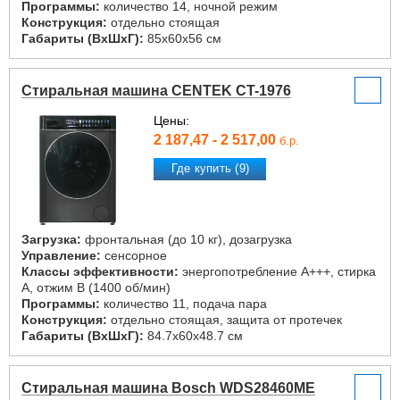
Программы:
количество 14, ночной режим
Конструкция:
отдельно стоящая
Габариты (ВxШxГ):
85x60x56 см
Стиральная машина CENTEK CT-1976
Цены:
2 187,47 - 2 517,00
б.р.
Где купить (9)
Загрузка:
фронтальная (до 10 кг), дозагрузка
Управление:
сенсорное
Классы эффективности:
энергопотребление A+++, стирка
A, отжим B (1400 об/мин)
Программы:
количество 11, подача пара
Конструкция:
отдельно стоящая, защита от протечек
Габариты (ВxШxГ):
84.7x60x48.7 см
Стиральная машина Bosch WDS28460ME