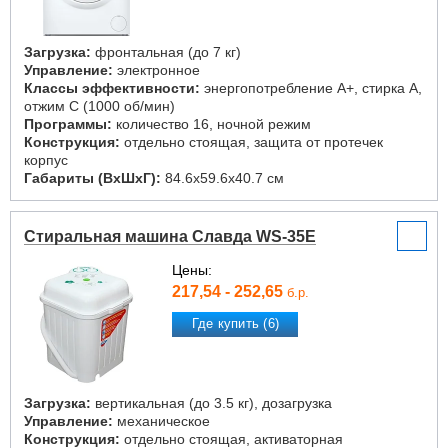
Загрузка:
фронтальная (до 7 кг)
Управление:
электронное
Классы эффективности:
энергопотребление A+, стирка A,
отжим C (1000 об/мин)
Программы:
количество 16, ночной режим
Конструкция:
отдельно стоящая, защита от протечек
корпус
Габариты (ВxШxГ):
84.6x59.6x40.7 см
Стиральная машина Славда WS-35E
Цены:
217,54 - 252,65
б.р.
Где купить (6)
Загрузка:
вертикальная (до 3.5 кг), дозагрузка
Управление:
механическое
Конструкция:
отдельно стоящая, активаторная