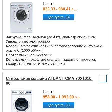
Цены:
833,33 - 960,41
б.р.
Где купить (6)
Загрузка:
фронтальная (до 4 кг), диаметр люка 30 см
Управление:
электронное
Классы эффективности:
энергопотребление A, стирка A,
отжим C (1000 об/мин)
Программы:
количество 12
Конструкция:
отдельно стоящая, защита от протечек
Габариты (ВxШxГ):
70x51x43.5 см
Стиральная машина ATLANT СМА 70У1010-
00
Цены:
958,00 - 1 093,00
б.р.
Где купить (7)