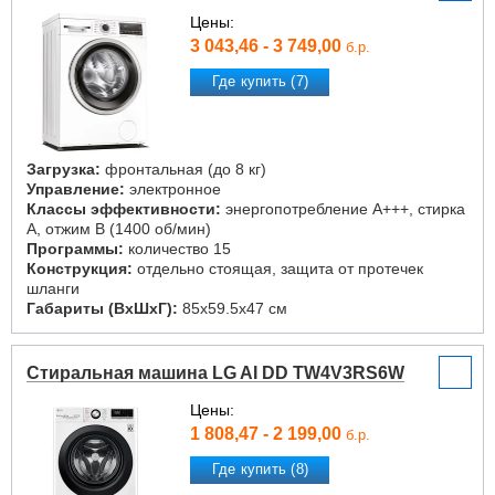
Цены:
3 043,46 - 3 749,00
б.р.
Где купить (7)
Загрузка:
фронтальная (до 8 кг)
Управление:
электронное
Классы эффективности:
энергопотребление A+++, стирка
A, отжим B (1400 об/мин)
Программы:
количество 15
Конструкция:
отдельно стоящая, защита от протечек
шланги
Габариты (ВxШxГ):
85x59.5x47 см
Стиральная машина LG AI DD TW4V3RS6W
Цены:
1 808,47 - 2 199,00
б.р.
Где купить (8)