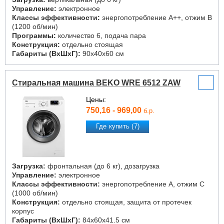
Управление:
электронное
Классы эффективности:
энергопотребление A++, отжим B
(1200 об/мин)
Программы:
количество 6, подача пара
Конструкция:
отдельно стоящая
Габариты (ВxШxГ):
90x40x60 см
Стиральная машина BEKO WRE 6512 ZAW
Цены:
750,16 - 969,00
б.р.
Где купить (7)
Загрузка:
фронтальная (до 6 кг), дозагрузка
Управление:
электронное
Классы эффективности:
энергопотребление A, отжим C
(1000 об/мин)
Конструкция:
отдельно стоящая, защита от протечек
корпус
Габариты (ВxШxГ):
84x60x41.5 см