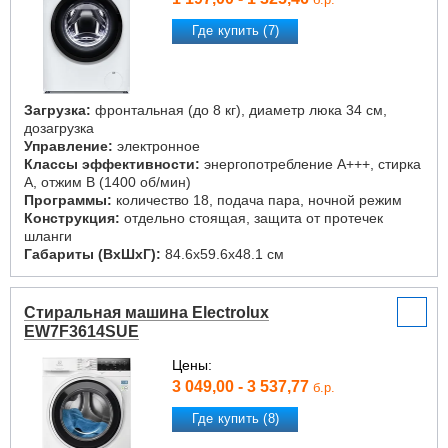
Где купить (7)
Загрузка:
фронтальная (до 8 кг), диаметр люка 34 см,
дозагрузка
Управление:
электронное
Классы эффективности:
энергопотребление A+++, стирка
A, отжим B (1400 об/мин)
Программы:
количество 18, подача пара, ночной режим
Конструкция:
отдельно стоящая, защита от протечек
шланги
Габариты (ВxШxГ):
84.6x59.6x48.1 см
Стиральная машина Electrolux
EW7F3614SUE
Цены:
3 049,00 - 3 537,77
б.р.
Где купить (8)