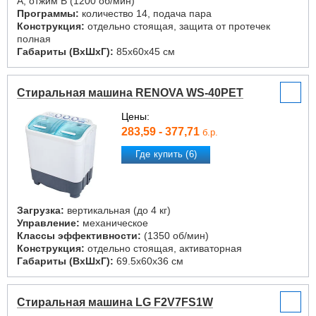
A, отжим B (1200 об/мин)
Программы:
количество 14, подача пара
Конструкция:
отдельно стоящая, защита от протечек
полная
Габариты (ВxШxГ):
85x60x45 см
Стиральная машина RENOVA WS-40PET
Цены:
283,59 - 377,71
б.р.
Где купить (6)
Загрузка:
вертикальная (до 4 кг)
Управление:
механическое
Классы эффективности:
(1350 об/мин)
Конструкция:
отдельно стоящая, активаторная
Габариты (ВxШxГ):
69.5x60x36 см
Стиральная машина LG F2V7FS1W