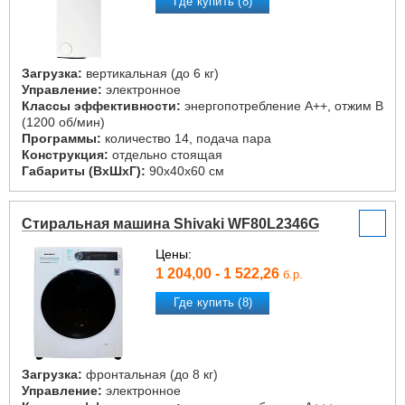
Где купить (8)
Загрузка:
вертикальная (до 6 кг)
Управление:
электронное
Классы эффективности:
энергопотребление A++, отжим B
(1200 об/мин)
Программы:
количество 14, подача пара
Конструкция:
отдельно стоящая
Габариты (ВxШxГ):
90x40x60 см
Стиральная машина Shivaki WF80L2346G
Цены:
1 204,00 - 1 522,26
б.р.
Где купить (8)
Загрузка:
фронтальная (до 8 кг)
Управление:
электронное