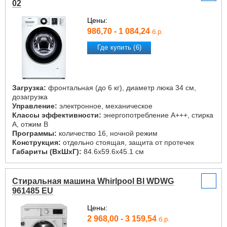
02
Цены:
986,70 - 1 084,24
б.р.
Где купить (6)
Загрузка:
фронтальная (до 6 кг), диаметр люка 34 см,
дозагрузка
Управление:
электронное, механическое
Классы эффективности:
энергопотребление A+++, стирка
A, отжим B
Программы:
количество 16, ночной режим
Конструкция:
отдельно стоящая, защита от протечек
Габариты (ВxШxГ):
84.6x59.6x45.1 см
Стиральная машина Whirlpool BI WDWG
961485 EU
Цены:
2 968,00 - 3 159,54
б.р.