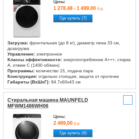
Цены:
1 278,48 - 1 499,00
б.р.
Где купить (7)
Загрузка:
фронтальная (до 8 кг), диаметр люка 33 см,
дозагрузка
Управление:
электронное
Классы эффективности:
энергопотребление A+++, стирка
A, отжим C (1400 об/мин)
Программы:
количество 15, подача пара
Конструкция:
отдельно стоящая, защита от протечек
Габариты (ВxШxГ):
84.7x60x43 см
Стиральная машина MAUNFELD
MFWM1486WH06
Цены:
2 489,00
б.р.
Где купить (6)