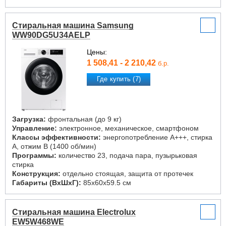
Стиральная машина Samsung
WW90DG5U34AELP
Цены:
1 508,41 - 2 210,42
б.р.
Где купить (7)
Загрузка:
фронтальная (до 9 кг)
Управление:
электронное, механическое, смартфоном
Классы эффективности:
энергопотребление A+++, стирка
A, отжим B (1400 об/мин)
Программы:
количество 23, подача пара, пузырьковая
стирка
Конструкция:
отдельно стоящая, защита от протечек
Габариты (ВxШxГ):
85x60x59.5 см
Стиральная машина Electrolux
EW5W468WE