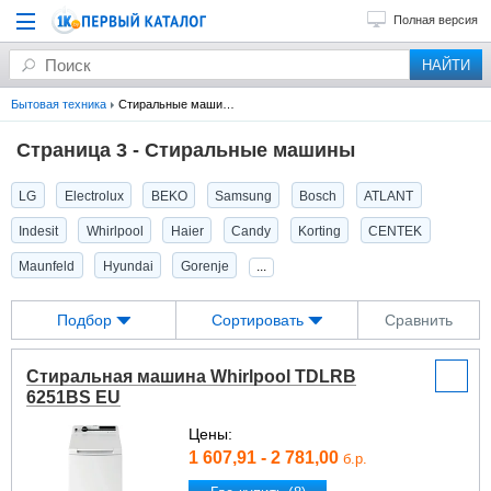
Полная версия
Бытовая техника
Стиральные машины
Страница 3 - Стиральные машины
LG
Electrolux
BEKO
Samsung
Bosch
ATLANT
Indesit
Whirlpool
Haier
Candy
Korting
CENTEK
Maunfeld
Hyundai
Gorenje
...
Подбор
Сортировать
Сравнить
Стиральная машина Whirlpool TDLRB
6251BS EU
Цены:
1 607,91 - 2 781,00
б.р.