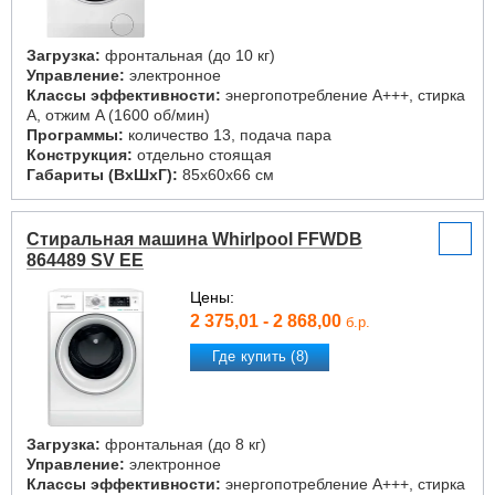
Загрузка:
фронтальная (до 10 кг)
Управление:
электронное
Классы эффективности:
энергопотребление A+++, стирка
A, отжим A (1600 об/мин)
Программы:
количество 13, подача пара
Конструкция:
отдельно стоящая
Габариты (ВxШxГ):
85x60x66 см
Стиральная машина Whirlpool FFWDB
864489 SV EE
Цены:
2 375,01 - 2 868,00
б.р.
Где купить (8)
Загрузка:
фронтальная (до 8 кг)
Управление:
электронное
Классы эффективности:
энергопотребление A+++, стирка