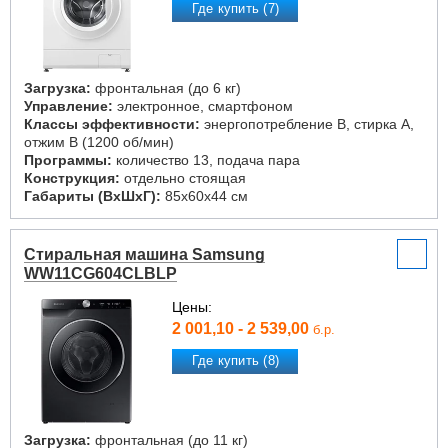
Где купить (7)
Загрузка:
фронтальная (до 6 кг)
Управление:
электронное, смартфоном
Классы эффективности:
энергопотребление B, стирка A,
отжим B (1200 об/мин)
Программы:
количество 13, подача пара
Конструкция:
отдельно стоящая
Габариты (ВxШxГ):
85x60x44 см
Стиральная машина Samsung
WW11CG604CLBLP
Цены:
2 001,10 - 2 539,00
б.р.
Где купить (8)
Загрузка:
фронтальная (до 11 кг)