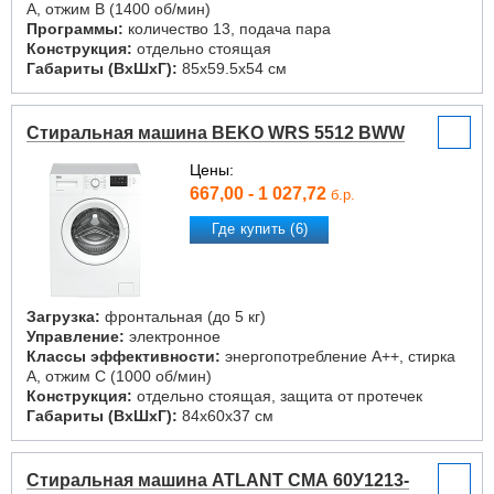
A, отжим B (1400 об/мин)
Программы:
количество 13, подача пара
Конструкция:
отдельно стоящая
Габариты (ВxШxГ):
85x59.5x54 см
Стиральная машина BEKO WRS 5512 BWW
Цены:
667,00 - 1 027,72
б.р.
Где купить (6)
Загрузка:
фронтальная (до 5 кг)
Управление:
электронное
Классы эффективности:
энергопотребление A++, стирка
A, отжим C (1000 об/мин)
Конструкция:
отдельно стоящая, защита от протечек
Габариты (ВxШxГ):
84x60x37 см
Стиральная машина ATLANT СМА 60У1213-