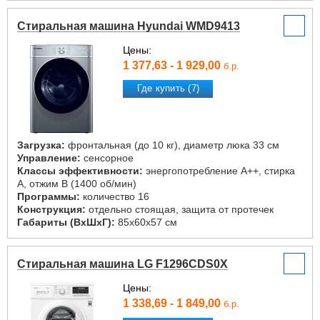
Стиральная машина Hyundai WMD9413
Цены:
1 377,63 - 1 929,00
б.р.
Где купить (7)
Загрузка:
фронтальная (до 10 кг), диаметр люка 33 см
Управление:
сенсорное
Классы эффективности:
энергопотребление A++, стирка
A, отжим B (1400 об/мин)
Программы:
количество 16
Конструкция:
отдельно стоящая, защита от протечек
Габариты (ВxШxГ):
85x60x57 см
Стиральная машина LG F1296CDS0X
Цены:
1 338,69 - 1 849,00
б.р.