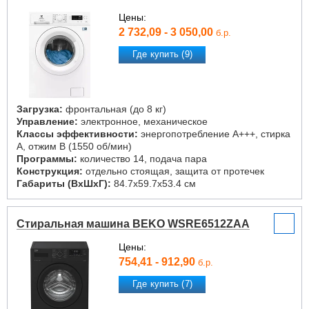
Цены:
2 732,09 - 3 050,00
б.р.
Где купить (9)
Загрузка:
фронтальная (до 8 кг)
Управление:
электронное, механическое
Классы эффективности:
энергопотребление A+++, стирка
A, отжим B (1550 об/мин)
Программы:
количество 14, подача пара
Конструкция:
отдельно стоящая, защита от протечек
Габариты (ВxШxГ):
84.7x59.7x53.4 см
Стиральная машина BEKO WSRE6512ZAA
Цены:
754,41 - 912,90
б.р.
Где купить (7)