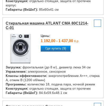
Конструкция:
отдельно стоящая, защита от протечек
корпус
Габариты (ВxШxГ):
85x60x41 см
Стиральная машина ATLANT СМА 80С1214-
С-01
Цены:
1 192,00 - 1 437,00
б.р.
Где купить (9)
Загрузка:
фронтальная (до 8 кг), диаметр люка 34 см
Управление:
электронное, сенсорное
Классы эффективности:
энергопотребление A+++, стирка
A, отжим B (1200 об/мин)
Программы:
количество 18, подача пара, ночной режим
Конструкция:
отдельно стоящая, защита от протечек
Габариты (ВxШxГ):
84.6x59.6x48.1 см