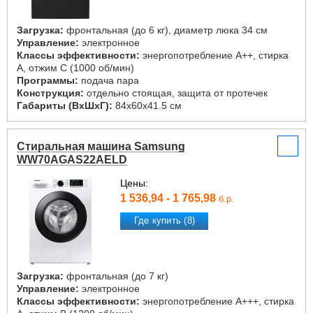
Загрузка:
фронтальная (до 6 кг), диаметр люка 34 см
Управление:
электронное
Классы эффективности:
энергопотребление A++, стирка
A, отжим C (1000 об/мин)
Программы:
подача пара
Конструкция:
отдельно стоящая, защита от протечек
Габариты (ВxШxГ):
84x60x41.5 см
Стиральная машина Samsung
WW70AGAS22AELD
Цены:
1 536,94 - 1 765,98
б.р.
Где купить (8)
Загрузка:
фронтальная (до 7 кг)
Управление:
электронное
Классы эффективности:
энергопотребление A+++, стирка