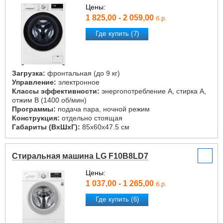
Цены:
1 825,00 - 2 059,00
б.р.
Где купить (7)
Загрузка:
фронтальная (до 9 кг)
Управление:
электронное
Классы эффективности:
энергопотребление A, стирка A,
отжим B (1400 об/мин)
Программы:
подача пара, ночной режим
Конструкция:
отдельно стоящая
Габариты (ВxШxГ):
85x60x47.5 см
Стиральная машина LG F10B8LD7
Цены:
1 037,00 - 1 265,00
б.р.
Где купить (6)