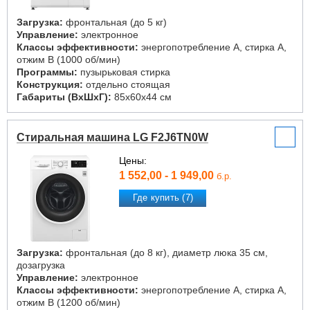
Загрузка:
фронтальная (до 5 кг)
Управление:
электронное
Классы эффективности:
энергопотребление A, стирка A,
отжим B (1000 об/мин)
Программы:
пузырьковая стирка
Конструкция:
отдельно стоящая
Габариты (ВxШxГ):
85x60x44 см
Стиральная машина LG F2J6TN0W
Цены:
1 552,00 - 1 949,00
б.р.
Где купить (7)
Загрузка:
фронтальная (до 8 кг), диаметр люка 35 см,
дозагрузка
Управление:
электронное
Классы эффективности:
энергопотребление A, стирка A,
отжим B (1200 об/мин)