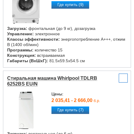
Где купить (9)
Загрузка:
фронтальная (до 9 кг), дозагрузка
Управление:
электронное
Классы эффективности:
энергопотребление A+++, отжим
B (1400 об/мин)
Программы:
количество 15
Конструкция:
встраиваемая
Габариты (ВxШxГ):
81.5x59.5x54.5 см
Стиральная машина Whirlpool TDLRB
6252BS EU/N
Цены:
2 035,41 - 2 666,00
б.р.
Где купить (7)
Загрузка:
вертикальная (до 6 кг)