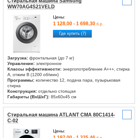
Стиральная машина Samsung
WW70AG4S21VELD
Цены:
1 128,00 - 1 698,30
б.р.
Где купить (7)
Загрузка:
фронтальная (до 7 кг)
Управление:
электронное
Классы эффективности:
энергопотребление A+++, стирка
A, отжим B (1200 об/мин)
Программы:
количество 12, подача пара, пузырьковая
стирка
Конструкция:
отдельно стоящая
Габариты (ВxШxГ):
85x60x45 см
Стиральная машина ATLANT СМА 80С1414-
С-02
Цены:
1 197,00 - 1 325,46
б.р.