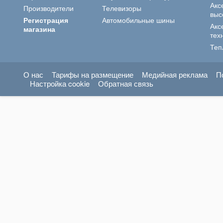
Акс
Производители
Телевизоры
выс
Регистрация
Автомобильные шины
Акс
магазина
тех
Теп
О нас
Тарифы на размещение
Медийная реклама
П
Настройка cookie
Обратная связь