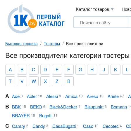
Каталог товаров
Нов
Бытовая техника
Тостеры
Все производители
Все производители категории тостеры
A
B
C
D
E
F
G
H
J
K
L
T
V
W
X
Z
В
A
Ade
Adler
Alessi
Amica
Aresa
Ariete
A
3
10
9
10
13
47
B
BBK
BEKO
Black&Decker
Blaupunkt
Bomann
15
6
4
6
1
BRAYER
Bugatti
18
11
C
Camry
Candy
Casa Bugatti
Caso
Cecotec
C
6
3
1
10
4