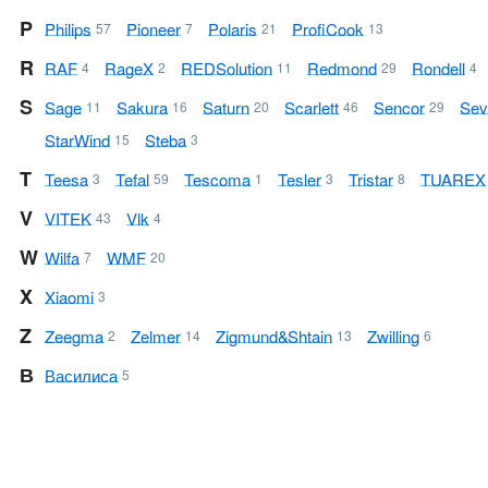
P
Philips
Pioneer
Polaris
ProfiCook
57
7
21
13
R
RAF
RageX
RED Solution
Redmond
Rondell
4
2
11
29
4
S
Sage
Sakura
Saturn
Scarlett
Sencor
Sev
11
16
20
46
29
StarWind
Steba
15
3
T
Teesa
Tefal
Tescoma
Tesler
Tristar
TUAREX
3
59
1
3
8
V
VITEK
Vlk
43
4
W
Wilfa
WMF
7
20
X
Xiaomi
3
Z
Zeegma
Zelmer
Zigmund & Shtain
Zwilling
2
14
13
6
В
Василиса
5