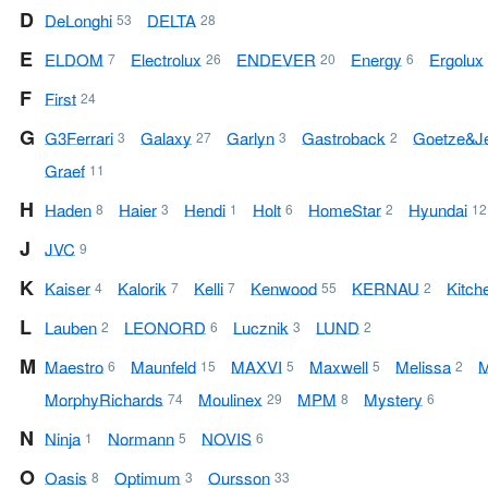
D
DeLonghi
DELTA
53
28
E
ELDOM
Electrolux
ENDEVER
Energy
Ergolux
7
26
20
6
F
First
24
G
G3Ferrari
Galaxy
Garlyn
Gastroback
Goetze & 
3
27
3
2
Graef
11
H
Haden
Haier
Hendi
Holt
HomeStar
Hyundai
8
3
1
6
2
12
J
JVC
9
K
Kaiser
Kalorik
Kelli
Kenwood
KERNAU
Kitch
4
7
7
55
2
L
Lauben
LEONORD
Lucznik
LUND
2
6
3
2
M
Maestro
Maunfeld
MAXVI
Maxwell
Melissa
M
6
15
5
5
2
Morphy Richards
Moulinex
MPM
Mystery
74
29
8
6
N
Ninja
Normann
NOVIS
1
5
6
O
Oasis
Optimum
Oursson
8
3
33